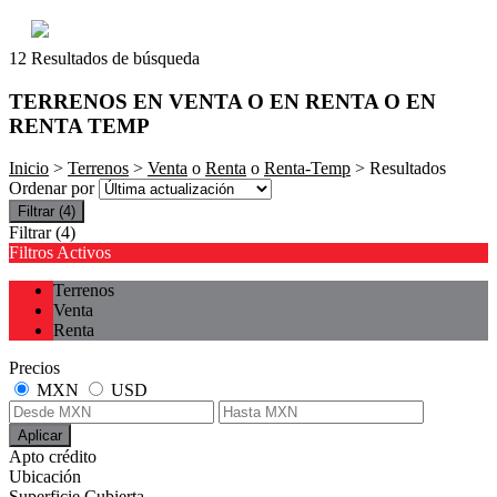
12 Resultados de búsqueda
TERRENOS EN VENTA O EN RENTA O EN
RENTA TEMP
Inicio
>
Terrenos
>
Venta
o
Renta
o
Renta-Temp
> Resultados
Ordenar por
Filtrar
(4)
Filtrar
(4)
Filtros Activos
Terrenos
Venta
Renta
Precios
MXN
USD
Aplicar
Apto crédito
Ubicación
Superficie Cubierta