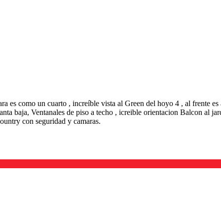
a es como un cuarto , increíble vista al Green del hoyo 4 , al frente es 
anta baja, Ventanales de piso a techo , icreible orientacion Balcon al j
 country con seguridad y camaras.