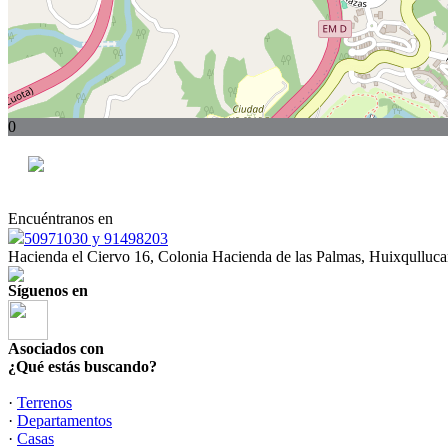
0
Encuéntranos en
50971030 y 91498203
Hacienda el Ciervo 16, Colonia Hacienda de las Palmas, Huixqulluc
Síguenos en
Asociados con
¿Qué estás buscando?
·
Terrenos
·
Departamentos
·
Casas