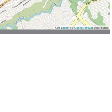
Leaflet
| ©
OpenStreetMap
contributors