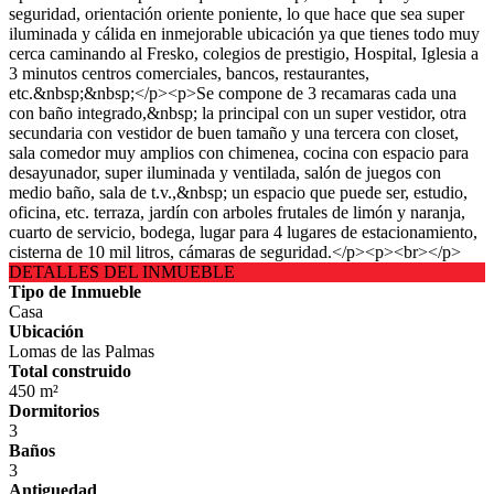
seguridad, orientación oriente poniente, lo que hace que sea super
iluminada y cálida en inmejorable ubicación ya que tienes todo muy
cerca caminando al Fresko, colegios de prestigio, Hospital, Iglesia a
3 minutos centros comerciales, bancos, restaurantes,
etc.&nbsp;&nbsp;</p><p>Se compone de 3 recamaras cada una
con baño integrado,&nbsp; la principal con un super vestidor, otra
secundaria con vestidor de buen tamaño y una tercera con closet,
sala comedor muy amplios con chimenea, cocina con espacio para
desayunador, super iluminada y ventilada, salón de juegos con
medio baño, sala de t.v.,&nbsp; un espacio que puede ser, estudio,
oficina, etc. terraza, jardín con arboles frutales de limón y naranja,
cuarto de servicio, bodega, lugar para 4 lugares de estacionamiento,
cisterna de 10 mil litros, cámaras de seguridad.</p><p><br></p>
DETALLES DEL INMUEBLE
Tipo de Inmueble
Casa
Ubicación
Lomas de las Palmas
Total construido
450 m²
Dormitorios
3
Baños
3
Antiguedad