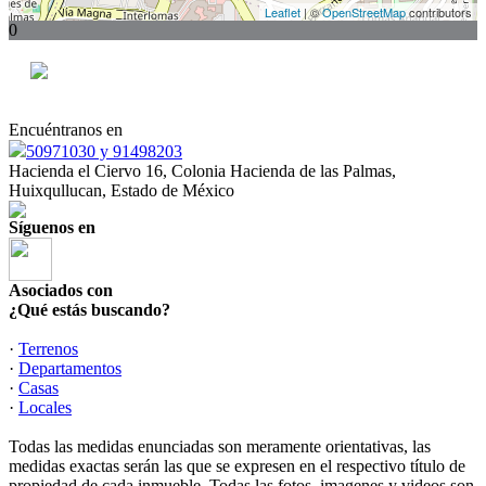
Leaflet
| ©
OpenStreetMap
contributors
0
Encuéntranos en
50971030 y 91498203
Hacienda el Ciervo 16, Colonia Hacienda de las Palmas,
Huixqullucan, Estado de México
Síguenos en
Asociados con
¿Qué estás buscando?
·
Terrenos
·
Departamentos
·
Casas
·
Locales
Todas las medidas enunciadas son meramente orientativas, las
medidas exactas serán las que se expresen en el respectivo título de
propiedad de cada inmueble. Todas las fotos, imagenes y videos son